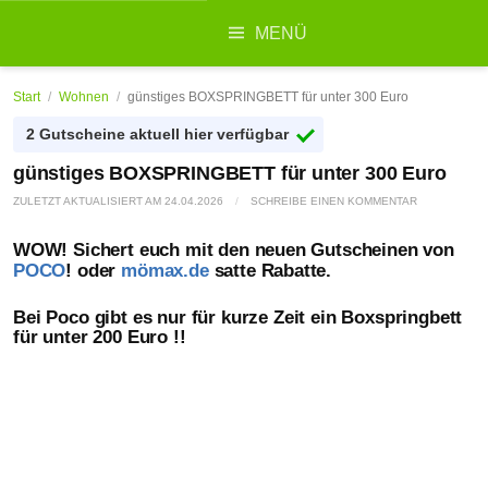
Suchen
MENÜ
nach:
Start
/
Wohnen
/
günstiges BOXSPRINGBETT für unter 300 Euro
2 Gutscheine aktuell hier verfügbar
günstiges BOXSPRINGBETT für unter 300 Euro
ZULETZT AKTUALISIERT AM
24.04.2026
/
SCHREIBE EINEN KOMMENTAR
WOW! Sichert euch mit den neuen Gutscheinen von
POCO
! oder
mömax.de
satte Rabatte.
Bei Poco gibt es nur für kurze Zeit ein Boxspringbett
für unter 200 Euro !!