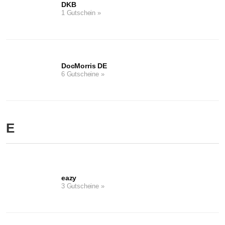
DKB
1 Gutschein »
DocMorris DE
6 Gutscheine »
E
eazy
3 Gutscheine »