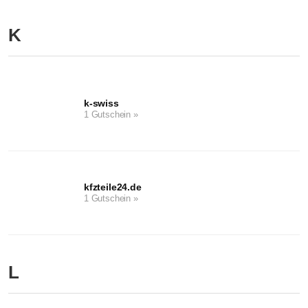
K
k-swiss
1 Gutschein »
kfzteile24.de
1 Gutschein »
L