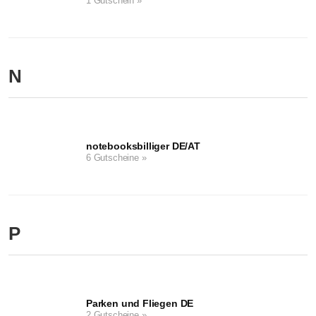
1 Gutschein »
N
notebooksbilliger DE/AT
6 Gutscheine »
P
Parken und Fliegen DE
2 Gutscheine »