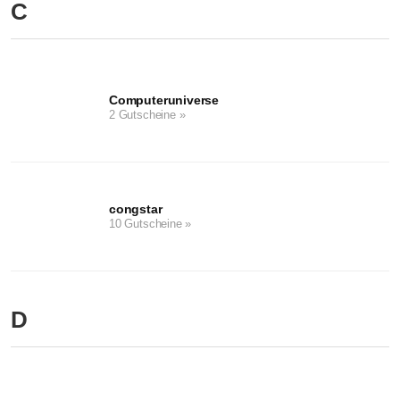
C
Computeruniverse
2 Gutscheine »
congstar
10 Gutscheine »
D