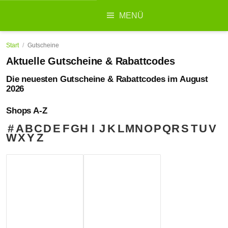
Suchen
MENÜ
nach:
Start
/
Gutscheine
Aktuelle Gutscheine & Rabattcodes
Die neuesten Gutscheine & Rabattcodes im August
2026
Shops A-Z
#
A
B
C
D
E
F
G
H
I
J
K
L
M
N
O
P
Q
R
S
T
U
V
W
X
Y
Z