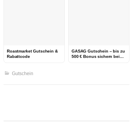
Roastmarket Gutschein &
GASAG Gutschein – bis zu
Rabattcode
500 € Bonus sichern beim
Strom- oder
Gasanbieterwechsel
Gutschein
Beitrags-
Navigation