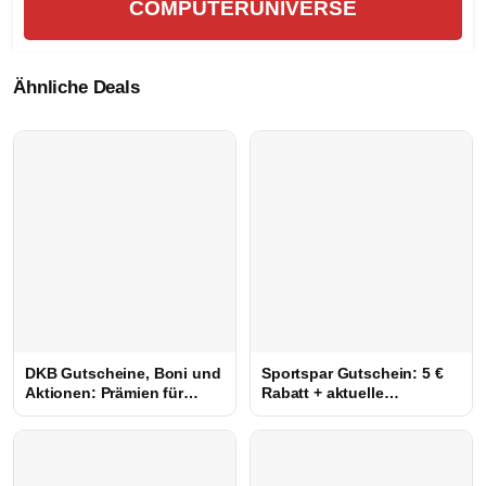
COMPUTERUNIVERSE
Ähnliche Deals
DKB Gutscheine, Boni und
Sportspar Gutschein: 5 €
Aktionen: Prämien für
Rabatt + aktuelle
Girokonto, Kreditkarte und
Rabattcode
Tagesgeld sichern