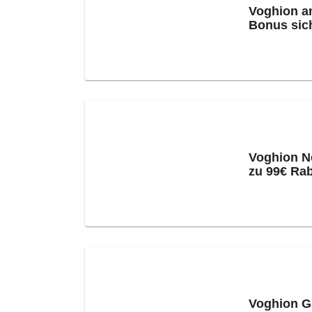
Voghion a
Bonus sic
Voghion N
zu 99€ Rab
Voghion G