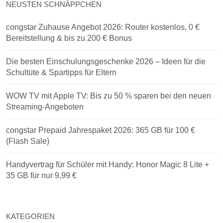
NEUSTEN SCHNÄPPCHEN
congstar Zuhause Angebot 2026: Router kostenlos, 0 €
Bereitstellung & bis zu 200 € Bonus
Die besten Einschulungsgeschenke 2026 – Ideen für die
Schultüte & Spartipps für Eltern
WOW TV mit Apple TV: Bis zu 50 % sparen bei den neuen
Streaming-Angeboten
congstar Prepaid Jahrespaket 2026: 365 GB für 100 €
(Flash Sale)
Handyvertrag für Schüler mit Handy: Honor Magic 8 Lite +
35 GB für nur 9,99 €
KATEGORIEN