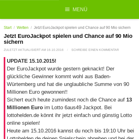
Suchen
MENÜ
nach:
Start
/
Wetten
/
Jetzt EuroJackpot spielen und Chance auf 90 Mio sichern
Jetzt EuroJackpot spielen und Chance auf 90 Mio
sichern
ZULETZT AKTUALISIERT AM
16.10.2016
/
SCHREIBE EINEN KOMMENTAR
UPDATE 15.10.2015!
Der EuroJackpot wurde gestern geknackt! Der
glückliche Gewinner kommt wohl aus Baden-
Würtemberg und hat die unglaubliche Summe von 90
Millionen Euro gewonnen!!
Sichert euch heute zumindest noch die Chance auf
13
Millionen Euro
im Lotto 6aus49 Jackpot. Bei
lottohelden.de könnt ihr jetzt einfach und günstig Lotto
online spielen!
Heute am 15.10.2016 kannst du noch bis 19:10 Uhr bei
Lottohelden.de deinen Spielschein abgeben und bei der