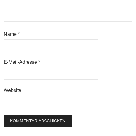
Name
*
E-Mail-Adresse
*
Website