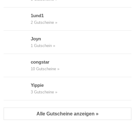
1und1
2 Gutscheine »
Joyn
1 Gutschein »
congstar
10 Gutscheine »
Yippie
3 Gutscheine »
Alle Gutscheine anzeigen »