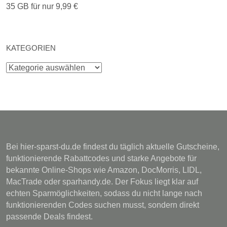
35 GB für nur 9,99 €
KATEGORIEN
Kategorien
Bei hier-sparst-du.de findest du täglich aktuelle Gutscheine,
funktionierende Rabattcodes und starke Angebote für
bekannte Online-Shops wie Amazon, DocMorris, LIDL,
MacTrade oder sparhandy.de. Der Fokus liegt klar auf
echten Sparmöglichkeiten, sodass du nicht lange nach
funktionierenden Codes suchen musst, sondern direkt
passende Deals findest.