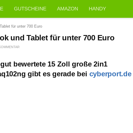
TE
GUTSCHEINE
AMAZON
HANDY
blet für unter 700 Euro
k und Tablet für unter 700 Euro
 KOMMENTAR
ut bewertete 15 Zoll große 2in1
aq102ng
gibt es gerade bei
cyberport.de