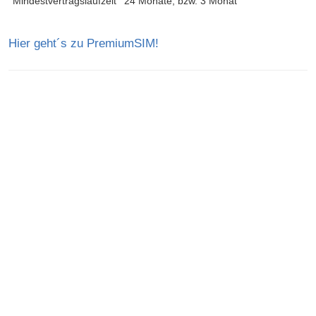
Mindestvertragslaufzeit
24 Monate, bzw. 3 Monat
Hier geht´s zu PremiumSIM!