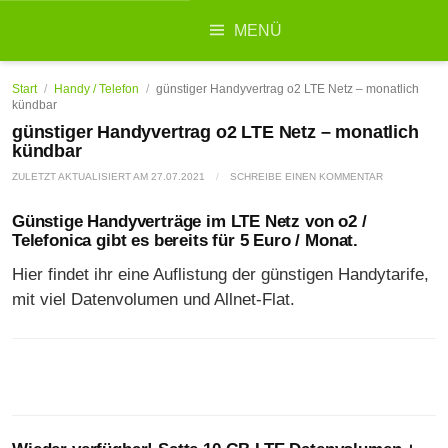
Suchen
MENÜ
nach:
Start
/
Handy / Telefon
/
günstiger Handyvertrag o2 LTE Netz – monatlich
kündbar
günstiger Handyvertrag o2 LTE Netz – monatlich
kündbar
ZULETZT AKTUALISIERT AM
27.07.2021
/
SCHREIBE EINEN KOMMENTAR
Günstige Handyverträge im LTE Netz von o2 /
Telefonica gibt es bereits für 5 Euro / Monat.
Hier findet ihr eine Auflistung der günstigen Handytarife,
mit viel Datenvolumen und Allnet-Flat.