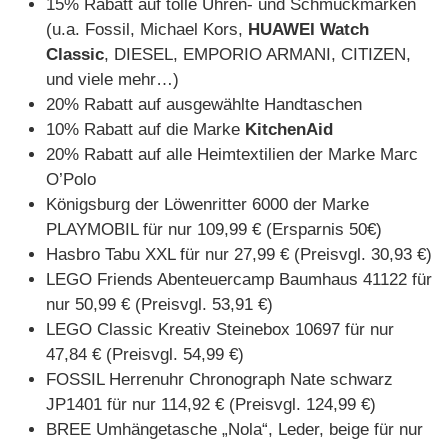
15% Rabatt auf tolle Uhren- und Schmuckmarken
(u.a. Fossil, Michael Kors,
HUAWEI Watch
Classic
, DIESEL, EMPORIO ARMANI, CITIZEN,
und viele mehr…)
20% Rabatt auf ausgewählte Handtaschen
10% Rabatt auf die Marke
KitchenAid
20% Rabatt auf alle Heimtextilien der Marke Marc
O’Polo
Königsburg der Löwenritter 6000 der Marke
PLAYMOBIL für nur 109,99 € (Ersparnis 50€)
Hasbro Tabu XXL für nur 27,99 € (Preisvgl. 30,93 €)
LEGO Friends Abenteuercamp Baumhaus 41122 für
nur 50,99 € (Preisvgl. 53,91 €)
LEGO Classic Kreativ Steinebox 10697 für nur
47,84 € (Preisvgl. 54,99 €)
FOSSIL Herrenuhr Chronograph Nate schwarz
JP1401 für nur 114,92 € (Preisvgl. 124,99 €)
BREE Umhängetasche „Nola“, Leder, beige für nur