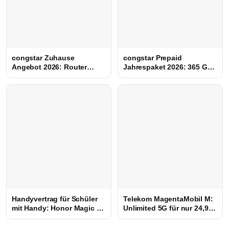
congstar Zuhause
congstar Prepaid
Angebot 2026: Router
Jahrespaket 2026: 365 GB
kostenlos, 0 €
für 100 € (Flash Sale)
Bereitstellung & bis zu 200
€ Bonus
Handyvertrag für Schüler
Telekom MagentaMobil M:
mit Handy: Honor Magic 8
Unlimited 5G für nur 24,95
Lite + 35 GB für nur 9,99 €
€ im Monat