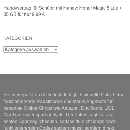
Handyvertrag für Schüler mit Handy: Honor Magic 8 Lite +
35 GB für nur 9,99 €
KATEGORIEN
Kategorien
Bei hier-sparst-du.de findest du täglich aktuelle Gutscheine,
funktionierende Rabattcodes und starke Angebote für
bekannte Online-Shops wie Amazon, DocMorris, LIDL,
MacTrade oder sparhandy.de. Der Fokus liegt klar auf
echten Sparmöglichkeiten, sodass du nicht lange nach
funktionierenden Codes suchen musst, sondern direkt