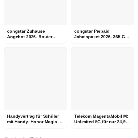
congstar Zuhause
congstar Prepaid
Angebot 2026: Router
Jahrespaket 2026: 365 GB
kostenlos, 0 €
für 100 € (Flash Sale)
Bereitstellung & bis zu 200
€ Bonus
Handyvertrag für Schüler
Telekom MagentaMobil M:
mit Handy: Honor Magic 8
Unlimited 5G für nur 24,95
Lite + 35 GB für nur 9,99 €
€ im Monat