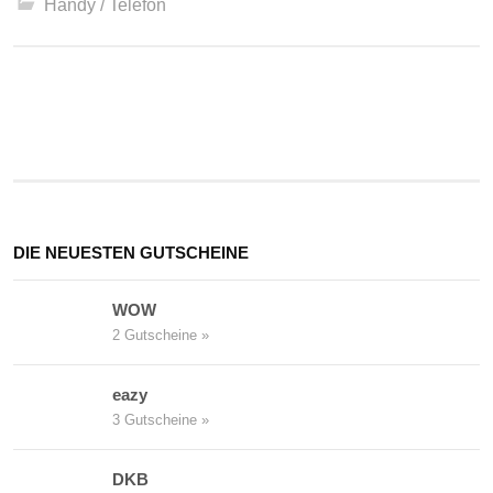
Handy / Telefon
Beitrags-
Navigation
DIE NEUESTEN GUTSCHEINE
WOW
2 Gutscheine »
eazy
3 Gutscheine »
DKB