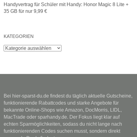
Handyvertrag für Schüler mit Handy: Honor Magic 8 Lite +
35 GB für nur 9,99 €
KATEGORIEN
Kategorien
Bei hier-sparst-du.de findest du täglich aktuelle Gutscheine,
funktionierende Rabattcodes und starke Angebote für
bekannte Online-Shops wie Amazon, DocMorris, LIDL,
MacTrade oder sparhandy.de. Der Fokus liegt klar auf
echten Sparmöglichkeiten, sodass du nicht lange nach
funktionierenden Codes suchen musst, sondern direkt