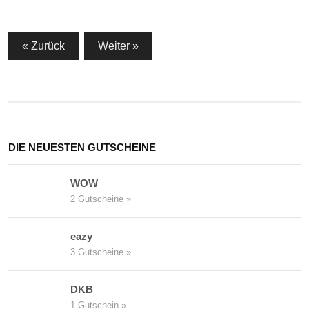
Seitennummerierung
« Zurück
Weiter »
der
Beiträge
DIE NEUESTEN GUTSCHEINE
WOW
2 Gutscheine »
eazy
3 Gutscheine »
DKB
1 Gutschein »