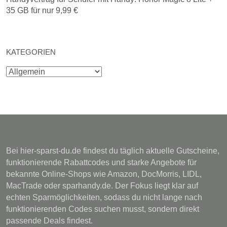
35 GB für nur 9,99 €
KATEGORIEN
Kategorien
Bei hier-sparst-du.de findest du täglich aktuelle Gutscheine,
funktionierende Rabattcodes und starke Angebote für
bekannte Online-Shops wie Amazon, DocMorris, LIDL,
MacTrade oder sparhandy.de. Der Fokus liegt klar auf
echten Sparmöglichkeiten, sodass du nicht lange nach
funktionierenden Codes suchen musst, sondern direkt
passende Deals findest.