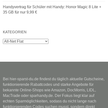
Handyvertrag für Schüler mit Handy: Honor Magic 8 Lite +
35 GB für nur 9,99 €
KATEGORIEN
Kategorien
Bei hier-sparst-du.de findest du täglich aktuelle Gutscheine,
funktionierende Rabattcodes und starke Angebote für
bekannte Online-Shops wie Amazon, DocMorris, LIDL,
MacTrade oder sparhandy.de. Der Fokus liegt klar auf
echten Sparmöglichkeiten, sodass du nicht lange nach
funktionierenden Codes suchen musst, sondern direkt